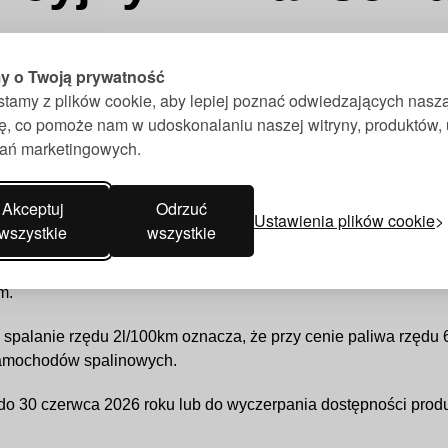
 o Twoją prywatność
stamy z plików cookie, aby lepiej poznać odwiedzających nasz
salon i spełnij swoje marzenie jeszcze dzisiaj. Jedną z najpo
nę, co pomoże nam w udoskonalaniu naszej witryny, produktów,
MT-125 z rocznika 2026
czeka, aż rozpoczniesz na nim jazdę po 
ałań marketingowych.
ch rozmiarów z maksymalnymi osiągami w swojej klasie. Silni
tów, czyli „zbiera się z dołu”. To szczególnie przydatne podcz
Akceptuj
Odrzuć
Ustawienia plików cookie
wszystkie
wszystkie
st ABS, system kontroli trakcji i sprzęgło antyhoppingowe, a p
m.
wa i spalanie rzędu 2l/100km oznacza, że przy cenie paliwa rzęd
 samochodów spalinowych.
wa do 30 czerwca 2026 roku lub do wyczerpania dostępności prod