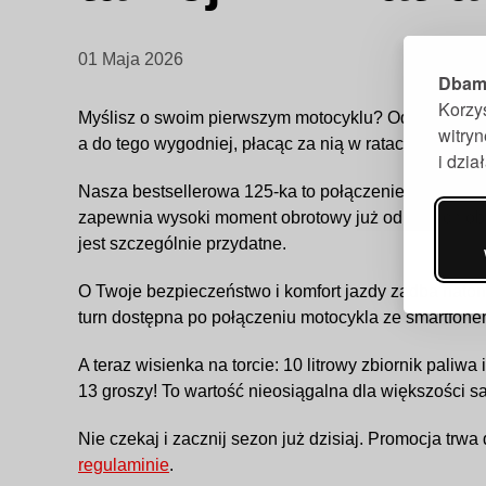
01 Maja 2026
Dbamy
Korzy
Myślisz o swoim pierwszym motocyklu? Odwiedź nasz 
witry
a do tego wygodniej, płacąc za nią w ratach 10x0%.
i dzi
Nasza bestsellerowa 125-ka to połączenie niewielki
zapewnia wysoki moment obrotowy już od niskich obro
jest szczególnie przydatne.
O Twoje bezpieczeństwo i komfort jazdy zadba natomia
turn dostępna po połączeniu motocykla ze smartfone
A teraz wisienka na torcie: 10 litrowy zbiornik pali
13 groszy! To wartość nieosiągalna dla większości
Nie czekaj i zacznij sezon już dzisiaj. Promocja tr
regulaminie
.