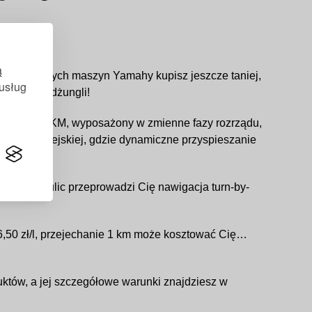
ą
pularniejszych maszyn Yamahy kupisz jeszcze taniej,
 usług
miejskiej dżungli!
k o mocy 15 KM, wyposażony w zmienne fazy rozrządu,
as jazdy miejskiej, gdzie dynamiczne przyspieszanie
rzez sieć ulic przeprowadzi Cię nawigacja turn-by-
u 6,50 zł/l, przejechanie 1 km może kosztować Cię…
uktów, a jej szczegółowe warunki znajdziesz w