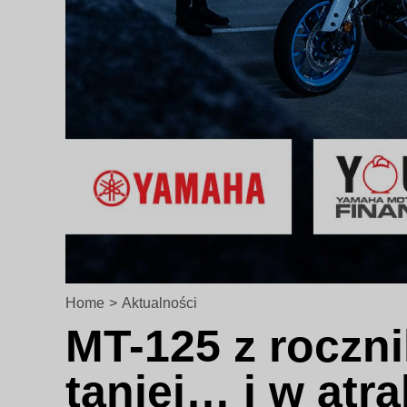
Home
>
Aktualności
MT-125 z roczni
taniej… i w at