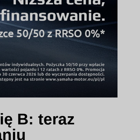
ę B: teraz
aniu