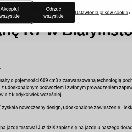
Akceptuj
Odrzuć
Ustawienia plików cookie
wszystkie
wszystkie
ahę R7 w Białymst
.
amahy o pojemności 689 cm3 z zaawansowaną technologią poch
iu z udoskonalonym podwoziem i zwinnym prowadzeniem zapewn
ów niż kiedykolwiek wcześniej.
 zyskała nowoczesny design, udoskonalone zawieszenie i lekki
na jazdę testową! Już dziś zapisz się na jazdę u naszego doradc