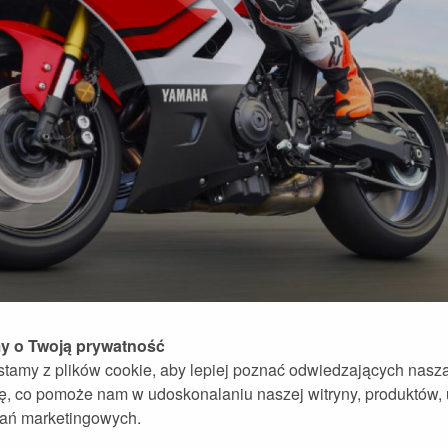
 o Twoją prywatność
stamy z plików cookie, aby lepiej poznać odwiedzających nasz
nę, co pomoże nam w udoskonalaniu naszej witryny, produktów,
ałań marketingowych.