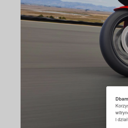
Dbamy
Korzy
witry
i dzi