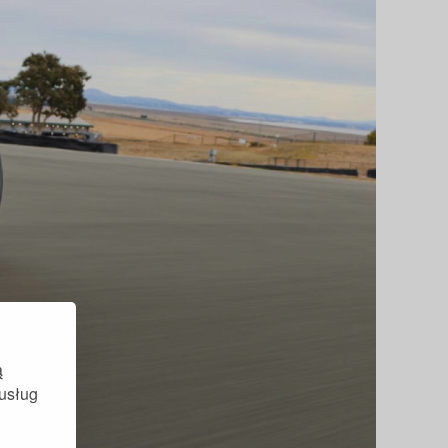
ą
 usług