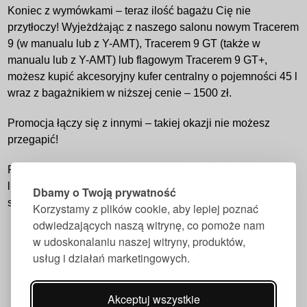
Koniec z wymówkami – teraz ilość bagażu Cię nie
przytłoczy! Wyjeżdżając z naszego salonu nowym Tracerem
9 (w manualu lub z Y-AMT), Tracerem 9 GT (także w
manualu lub z Y-AMT) lub flagowym Tracerem 9 GT+,
możesz kupić akcesoryjny kufer centralny o pojemności 45 l
wraz z bagażnikiem w niższej cenie – 1500 zł.
Promocja łączy się z innymi – takiej okazji nie możesz
przegapić!
Promocja obowiązuje od 01.07.2026 do 31.08.2026 roku
lub do wyczerpania dostępności produktów. Wszystkie
Dbamy o Twoją prywatność
szczegóły znajdziesz w
regulaminie
.
Korzystamy z plików cookie, aby lepiej poznać
odwiedzających naszą witrynę, co pomoże nam
w udoskonalaniu naszej witryny, produktów,
usług i działań marketingowych.
Akceptuj wszystkie