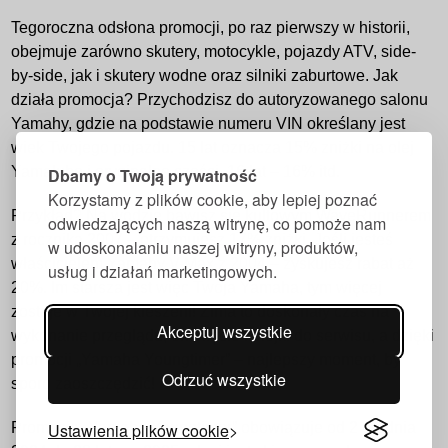
Tegoroczna odsłona promocji, po raz pierwszy w historii,
obejmuje zarówno skutery, motocykle, pojazdy ATV, side-
by-side, jak i skutery wodne oraz silniki zaburtowe. Jak
działa promocja? Przychodzisz do autoryzowanego salonu
Yamahy, gdzie na podstawie numeru VIN określany jest
wiek Twojego pojazdu. 15 lat oznacza 15% zniżki na olej
Yamalube i oryginalne części, 16 lat – 16% itd.
Dbamy o Twoją prywatność
Korzystamy z plików cookie, aby lepiej poznać
Przykład? Na wodzie bawisz się kultowym WaveRunnerem
odwiedzających naszą witrynę, co pomoże nam
z rocznika 2007 – otrzymujesz 17% zniżki. Jeśli jesteś
w udoskonalaniu naszej witryny, produktów,
właścicielem Yamahy V-Max z 2004 – zyskujesz rabat aż
usług i działań marketingowych.
20%. Im starsza jest więc Twoja Yamaha, tym więcej
zostaje w Twojej kieszeni! Zima to doskonały czas na
Akceptuj wszystkie
wykonanie przeglądu, ominięcie kolejki do serwisu, a dzięki
promocji „Yamaha Youngtimer” – najlepszy moment, by
Odrzuć wszystkie
sporo zaoszczędzić!
Ustawienia plików cookie
Promocja „Yamaha Youngtimer” obowiązuje od 2 grudnia