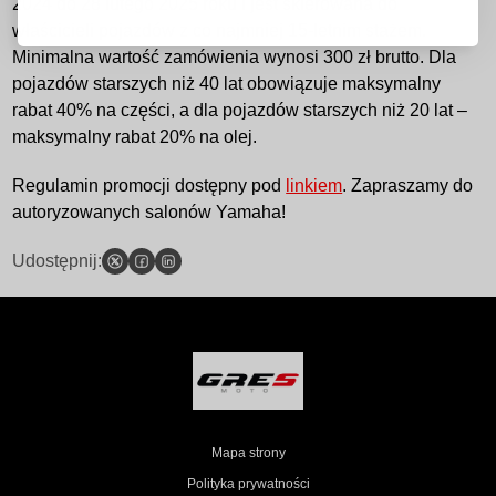
2024 do 28 lutego 2025 roku i jest skierowana do
właścicieli pojazdów z co najmniej 15-letnim stażem.
Minimalna wartość zamówienia wynosi 300 zł brutto. Dla
pojazdów starszych niż 40 lat obowiązuje maksymalny
rabat 40% na części, a dla pojazdów starszych niż 20 lat –
maksymalny rabat 20% na olej.
Regulamin promocji dostępny pod
linkiem
. Zapraszamy do
autoryzowanych salonów Yamaha!
Udostępnij:
Mapa strony
Polityka prywatności