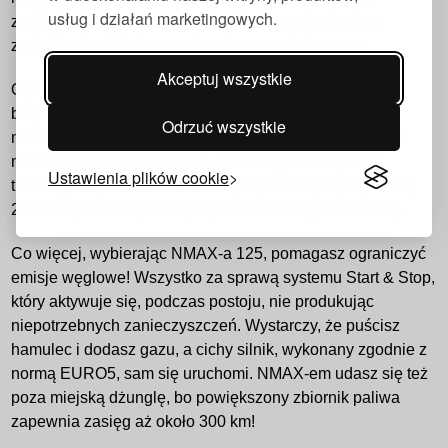
usług i działań marketingowych.
zasilania. W przestrzeni pod podwójnym siedzeniem
zmieścisz kask lub potrzebne do pracy dokumenty.
Akceptuj wszystkie
Oprócz wygody na drodze ważne jest oczywiście
bezpieczeństwo. Tu NMAX 125 również okazuje się
Odrzuć wszystkie
niezawodny. System TCS dodaje pewności na śliskich i
nierównych nawierzchniach, jak mokry bruk czy tory
Ustawienia plików cookie
tramwajowe, a układ hamulcowy z przednią i tylną tarczą
230 mm gwarantuje dużą siłę hamowania pod kontrolą.
Co więcej, wybierając NMAX-a 125, pomagasz ograniczyć
emisje węglowe! Wszystko za sprawą systemu Start & Stop,
który aktywuje się, podczas postoju, nie produkując
niepotrzebnych zanieczyszczeń. Wystarczy, że puścisz
hamulec i dodasz gazu, a cichy silnik, wykonany zgodnie z
normą EURO5, sam się uruchomi. NMAX-em udasz się też
poza miejską dżunglę, bo powiększony zbiornik paliwa
zapewnia zasięg aż około 300 km!