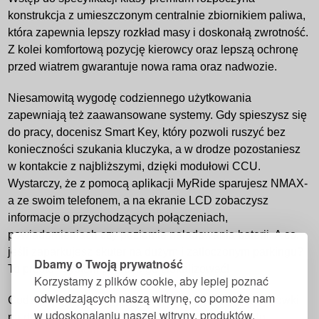
konstrukcja z umieszczonym centralnie zbiornikiem paliwa,
która zapewnia lepszy rozkład masy i doskonałą zwrotność.
Z kolei komfortową pozycję kierowcy oraz lepszą ochronę
przed wiatrem gwarantuje nowa rama oraz nadwozie.
Niesamowitą wygodę codziennego użytkowania
zapewniają też zaawansowane systemy. Gdy spieszysz się
do pracy, docenisz Smart Key, który pozwoli ruszyć bez
konieczności szukania kluczyka, a w drodze pozostaniesz
w kontakcie z najbliższymi, dzięki modułowi CCU.
Wystarczy, że z pomocą aplikacji MyRide sparujesz NMAX-
a ze swoim telefonem, a na ekranie LCD zobaczysz
informacje o przychodzących połączeniach,
powiadomieniach czy poziomie naładowania baterii. A co,
jeśli zaparkujesz skuter na dużym i zatłoczonym parkingu?
Dbamy o Twoją prywatność
To proste - system pomoże go zlokalizować!
Korzystamy z plików cookie, aby lepiej poznać
odwiedzających naszą witrynę, co pomoże nam
Codzienną organizację ułatwią też wodoodporne schowki
w udoskonalaniu naszej witryny, produktów,
na drobne przedmioty oraz łatwo dostępne gniazdo