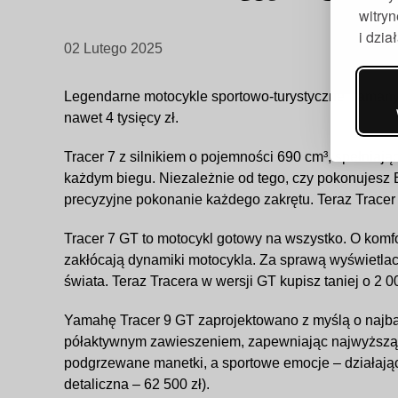
witry
i dzi
02 Lutego 2025
Legendarne motocykle sportowo-turystyczne Yamahy t
nawet 4 tysięcy zł.
Tracer 7 z silnikiem o pojemności 690 cm³, spełnia
każdym biegu. Niezależnie od tego, czy pokonujesz
precyzyjne pokonanie każdego zakrętu. Teraz Tracer 7
Tracer 7 GT to motocykl gotowy na wszystko. O komfo
zakłócają dynamiki motocykla. Za sprawą wyświetlac
świata. Teraz Tracera w wersji GT kupisz taniej o 2 00
Yamahę Tracer 9 GT zaprojektowano z myślą o najb
półaktywnym zawieszeniem, zapewniając najwyższą pł
podgrzewane manetki, a sportowe emocje – działając
detaliczna – 62 500 zł).