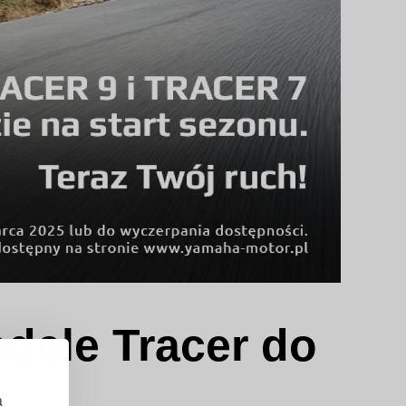
odele Tracer do
ą