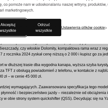
nę, co pomoże nam w udoskonalaniu naszej witryny, produktów,
ałań marketingowych.
Akceptuj
Odrzuć
ylko czekają na Twój ruch. Do końca marca, wybierając Tracer
Ustawienia plików cookie
wszystkie
wszystkie
jącym normę EURO 5, generuje liniowo przyrastający moment ob
 Bieszczady, czy włoskie Dolomity, kompaktowa rama wraz z re
 z rocznika 2024 zyskał cenę niższą o 2 000 i kupisz go za jed
rt w dłuższej trasie dba wygodna kanapa, wyższa szyba turystyc
za TFT z obsługą powiadomień z telefonu, w kontakcie z najbl
0 zł – w cenie 45 000 zł.
ardziej wymagających. Zaawansowana specyfikacja tego model
ynność i bezpieczeństwo jazdy – niezależnie od obciążenia i
y w obie strony system quickshifter (QSS). Decydując się na Y