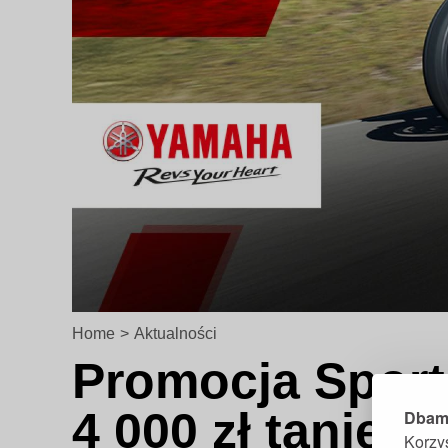
Home
>
Aktualności
Promocja Sport 
4 000 zł taniej
Dbamy
Korzy