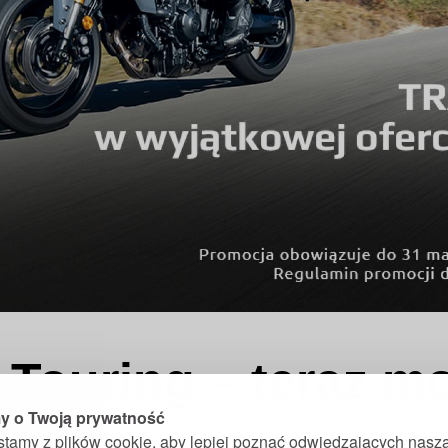
Touring – teraz m
 o Twoją prywatność
stamy z plików cookie, aby lepiej poznać odwiedzających nasz