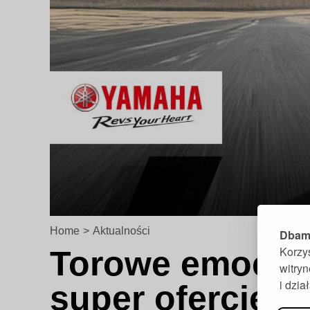
Home
>
Aktualności
Dbamy
Korzy
Torowe emocje n
witry
i dzi
super ofercie!