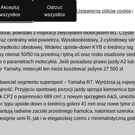
Akceptuj
Odrzuć
Ustawienia plików cookie
wszystkie
wszystkie
ue, powstało z inspiracji zwycięskim motocyklem M1. Czyste D
z centralny wlot powietrza. Wysokoobrotowy, 2-cylindrowy si
prędkości obrotowej. Widelec upside-down KYB o średnicy lag 
y niemal 50/50 na przednią i tylną oś oraz nisko osadzone si
 o parametrach motocykla. Jeśli posiadasz prawo jazdy A2 lub
cie Yamahy, motocykl ten może kosztować jedyne 27 500 zł.
wiciel segmentu supersport – Yamaha R7. Wyróżnia ją najwęższ
ść. Przyjęciu sportowej pozycji jazdy sprzyja kierownica typu
k CP2 o pojemności 689 cm³, z nowym sprzęgłem A&S, umożliwi
ec typu upside-down o średnicy goleni 41 mm oraz nowe tylne
ntują radialne zaciski przedniego hamulca, natomiast szeroka
nie serii R, jak i w eleganckiej czerni z minimalistyczną gr