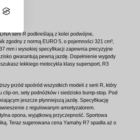
NA serii R podkreślają z kolei podwójne,
lnik zgodny z normą EURO 5, o pojemności 321 cm³,
37 mm i wysokiej specyfikacji zapewnia precyzyjne
edzisko gwarantują pewną jazdę. Dopełnienie wygody
 szukasz lekkiego motocykla klasy supersport, R3
y przód spośród wszystkich modeli z serii R, który
 clip-on, sety podnóżków i siedzisko bump-stop. Pod
ającym jeszcze płynniejszą jazdę. Specyfikację
 zawieszenie z regulowanym amortyzatorem.
 tylna opona, wyjątkową przyczepność. Sportowa
afiką. Teraz sugerowana cena Yamahy R7 spadła aż o