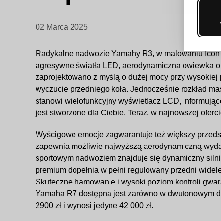
02 Marca 2025
Radykalne nadwozie Yamahy R3, w malowaniu Icon Bl
agresywne światła LED, aerodynamiczna owiewka ora
zaprojektowano z myślą o dużej mocy przy wysokiej 
wyczucie przedniego koła. Jednocześnie rozkład mas
stanowi wielofunkcyjny wyświetlacz LCD, informujące
jest stworzone dla Ciebie. Teraz, w najnowszej ofer
Wyścigowe emocje zagwarantuje też większy przedsta
zapewnia możliwie najwyższą aerodynamiczną wydajno
sportowym nadwoziem znajduje się dynamiczny silni
premium dopełnia w pełni regulowany przedni widel
Skuteczne hamowanie i wysoki poziom kontroli gwara
Yamaha R7 dostępna jest zarówno w dwutonowym desig
2900 zł i wynosi jedyne 42 000 zł.