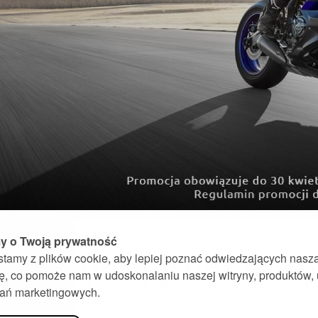
 o Twoją prywatność
stamy z plików cookie, aby lepiej poznać odwiedzających nasz
a wyciągnięcie ręk
nę, co pomoże nam w udoskonalaniu naszej witryny, produktów,
ałań marketingowych.