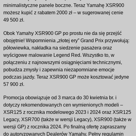
minimalistyczne panele boczne. Teraz Yamahę XSR900
możesz kupić z rabatem 2000 zł – w sugerowanej cenie
49 500 zł.
Obok Yamahy XSR900 GP po prostu nie da się przejść
obojętnie! Wspomnienia „złotej ery” Grand Prix przywołują:
półowiewka, nakładka na siedzenie pasażera oraz
wyścigowe malowanie Legend Red. Wszystko to, w
połączeniu z najnowszymi osiągnięciami technicznymi,
pobudza zmysły i zapewnia niezapomniane emocje
podczas jazdy. Teraz XSR900 GP może kosztować jedyne
57 900 zł.
Promocja obowiązuje od 3 marca do 30 kwietnia br. i
dotyczy rekomendowanych cen wymienionych modeli –
XSR125 z rocznika modelowego 2023 i 2024 oraz XSR125
Legacy, XSR700 (także w wersji Legacy), XSR900 (także w
wersji GP) z rocznika 2024. Po finalną ofertę zapraszamy
do autoryzowanych Dealerów Yamahy. Pełny regulamin