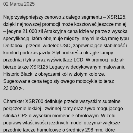
02 Marca 2025
Najprzystępniejszy cenowo z całego segmentu – XSR125,
dzięki najnowszej promocji może kosztować jeszcze mniej
– jedyne 21 000 zł! Atrakcyjna cena idzie w parze z wysoką
specyfikacją, która obejmuje między innymi lekką ramę typu
Deltabox i przedni widelec USD, zapewniające stabilność i
komfort podczas jazdy. Styl podkreśla okrągłe lampy
przednia i tylna oraz wyświetlacz LCD. W promocji udział
bierze także XSR125 Legacy w dedykowanym malowaniu
Historic Black, z obręczami kół w złotym kolorze.
Sugerowana cena tego stylowego motocykla to teraz
23 000 zł.
Charakter XSR700 definiuje przede wszystkim subtelne
połączenie lekkiej i zwinnej ramy oraz żywo reagującego
silnika CP2 o wysokim momencie obrotowym. W celu
poprawy właściwości jezdnych model otrzymał większe
przednie tarcze hamulcowe o średnicy 298 mm, które