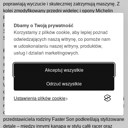
poprawiają wyczucie i skuteczniej zatrzymują maszynę. Z
kolei zmodyfikowany przedni widelec i opony Michelin
Road 5 dają kierowcy jeszcze większą pewność
Dbamy o Twoją prywatność
prowadzenia. Teraz XSR700 może kosztować jedyne
Korzystamy z plików cookie, aby lepiej poznać
36 900 zł, natomiast w wyjątkowej wersji Legacy w kolorze
odwiedzających naszą witrynę, co pomoże nam
Speedblock Silver, z rabatem aż 2600 zł – tylko 39 900 zł.
w udoskonalaniu naszej witryny, produktów,
Pod klasyczną stylistyką XSR900 skrywa zaawansowany
usług i działań marketingowych.
silnik CP3 o pojemności 890 cm³, spełniający normę emisji
spalin EURO 5. Sercem układu elektroniki jest 6-osiowy
Akceptuj wszystkie
moduł bezwładnościowy, sterujący systemami kontroli
trakcji, kontroli uślizgu i kontroli unoszenia przedniego koła.
Odrzuć wszystkie
Wyposażenie premium w standardzie obejmuje układ
quickshifter, tempomat oraz sprzęgło antyhoppingowe z
Ustawienia plików cookie
funkcją docisku. Precyzyjne prowadzenie umożliwia w pełni
regulowany widelec USD, najnowsza wersja ramy Deltabox
oraz radialna pompa hamulcowa Brembo. Status topowego
przedstawiciela rodziny Faster Son podkreślają stylizowane
detale – między innymi kanapa w stylu café racer oraz