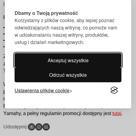
01 Lipca 2025
Dbamy o Twoją prywatność
Promocja obejmuje modele:
Korzystamy z plików cookie, aby lepiej poznać
odwiedzających naszą witrynę, co pomoże nam
Tracer 7 2024
w udoskonalaniu naszej witryny, produktów,
Tracer 7 GT 2024
Tracer 9 GT 2024
usług i działań marketingowych.
Tracer 9 GT+ 2024
Zyskaj jeszcze więcej funkcjonalności i wygody w pakiecie
Akceptuj wszystkie
z dynamicznym, sportowo-turystycznym charakterem serii
TRACER.
Odrzuć wszystkie
W dniu 20 sierpnia 2025 przedłużyliśmy czas trwania
Ustawienia plików cookie
promocji do 30 września br. Podane ceny dotyczą
rekomendowanych cen detalicznych wymienionych modeli.
Po finalną ofertę zapraszamy do autoryzowanych Dealerów
Yamahy, a pełny regulamin promocji dostępny jest
tutaj
.
Udostępnij: