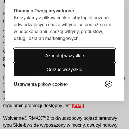
Twój komfort.
Dbamy o Twoją prywatność
Przy zakupie promocyjnego pojazdu, otrzymasz od nas
Korzystamy z plików cookie, aby lepiej poznać
gratis zestaw Hard Cabin, składający się z:
odwiedzających naszą witrynę, co pomoże nam
Przedniej szyby z wycieraczką
w udoskonalaniu naszej witryny, produktów,
przesuwanej tylnej szyby
usług i działań marketingowych.
przednich drzwi kabiny
Cały pakiet o łącznej wartości 29 944 zł* znacząco
Akceptuj wszystkie
podnosi wygodę jazdy w trudnych, offroadowych
warunkach.
Odrzuć wszystkie
Promocja dotyczy wymienionych powyżej modeli z rocznika
Ustawienia plików cookie
2023 i 2024 i obowiązuje do 15.09.2025 roku lub do
wyczerpania dostępności pojazdów. Po końcową ofertę
zapraszamy do autoryzowanych Dealerów Yamahy, a pełny
regulamin promocji dostępny jest
[tutaj]
Wolverine® RMAX™2 to dwuosobowy pojazd terenowy
typu Side-by-side wyposażony w mocny, dwucylindrowy