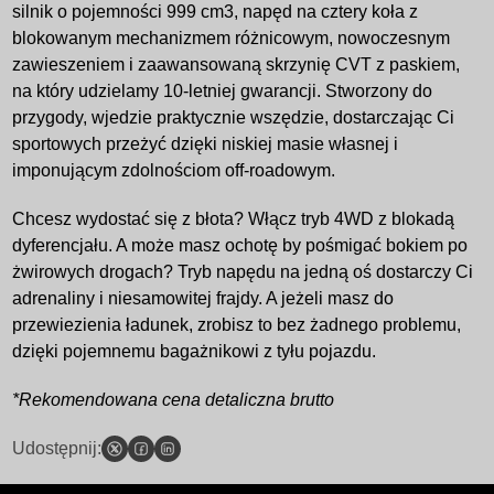
silnik o pojemności 999 cm3, napęd na cztery koła z
blokowanym mechanizmem różnicowym, nowoczesnym
zawieszeniem i zaawansowaną skrzynię CVT z paskiem,
na który udzielamy 10-letniej gwarancji. Stworzony do
przygody, wjedzie praktycznie wszędzie, dostarczając Ci
sportowych przeżyć dzięki niskiej masie własnej i
imponującym zdolnościom off-roadowym.
Chcesz wydostać się z błota? Włącz tryb 4WD z blokadą
dyferencjału. A może masz ochotę by pośmigać bokiem po
żwirowych drogach? Tryb napędu na jedną oś dostarczy Ci
adrenaliny i niesamowitej frajdy. A jeżeli masz do
przewiezienia ładunek, zrobisz to bez żadnego problemu,
dzięki pojemnemu bagażnikowi z tyłu pojazdu.
*Rekomendowana cena detaliczna brutto
Udostępnij: