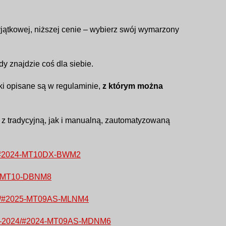
jątkowej, niższej cenie – wybierz swój wymarzony
y znajdzie coś dla siebie.
ki opisane są w regulaminie,
z którym można
 z tradycyjną, jak i manualną, zautomatyzowaną
-sp/#2024-MT10DX-BWM2
024-MT10-DBNM8
t-09/#2025-MT09AS-MLNM4
t-09-2024/#2024-MT09AS-MDNM6