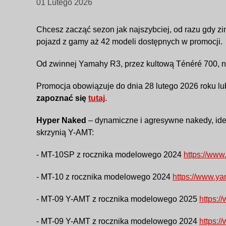
01 Lutego 2026
Chcesz zacząć sezon jak najszybciej, od razu gdy z
pojazd z gamy aż 42 modeli dostępnych w promocji.
Od zwinnej Yamahy R3, przez kultową Ténéré 700, nas
Promocja obowiązuje do dnia 28 lutego 2026 roku lu
zapoznać się
tutaj
.
Hyper Naked
– dynamiczne i agresywne nakedy, idea
skrzynią Y-AMT:
- MT-10SP z rocznika modelowego 2024
https://ww
- MT-10 z rocznika modelowego 2024
https://www.y
- MT-09 Y-AMT z rocznika modelowego 2025
https:
- MT-09 Y-AMT z rocznika modelowego 2024
https: