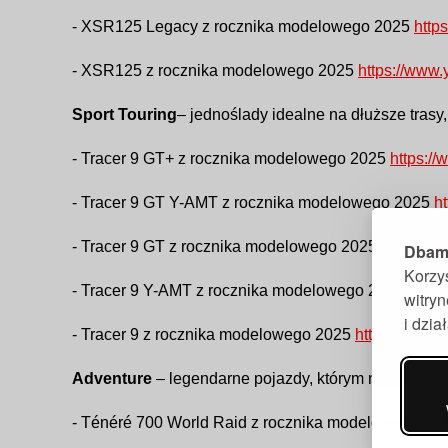
- XSR125 Legacy z rocznika modelowego 2025
http
- XSR125 z rocznika modelowego 2025
https://www
Sport Touring
– jednoślady idealne na dłuższe trasy
- Tracer 9 GT+ z rocznika modelowego 2025
https:/
- Tracer 9 GT Y-AMT z rocznika modelowego 2025
h
- Tracer 9 GT z rocznika modelowego 2025
https://
Dbamy
Korzy
- Tracer 9 Y-AMT z rocznika modelowego 2025
https
witry
i dzi
- Tracer 9 z rocznika modelowego 2025
https://www.
Adventure
– legendarne pojazdy, którym nie są stras
- Ténéré 700 World Raid z rocznika modelowego 20