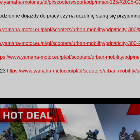
ww.yamaha-motor.eu/pl/pl/scooters/sport/pdp/nmax-125/#20
odzienne dojazdy do pracy czy na uczelnię staną się przyjemno
w.yamaha-motor.eu/pl/pl/scooters/urban-mobility/pdp/tricity
w.yamaha-motor.eu/pl/pl/scooters/urban-mobility/pdp/tricity
tps://www.yamaha-motor.eu/pl/pl/scooters/urban-mobility/pd
023
https://www.yamaha-motor.eu/pl/pl/scooters/urban-mobili