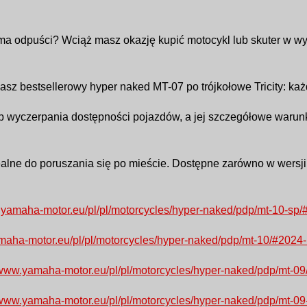
ima odpuści? Wciąż masz okazję kupić motocykl lub skuter w wy
z bestsellerowy hyper naked MT-07 po trójkołowe Tricity: każd
b wyczerpania dostępności pojazdów, a jej szczegółowe warun
lne do poruszania się po mieście. Dostępne zarówno w wersji
w.yamaha-motor.eu/pl/pl/motorcycles/hyper-naked/pdp/mt-10
amaha-motor.eu/pl/pl/motorcycles/hyper-naked/pdp/mt-10/#2
//www.yamaha-motor.eu/pl/pl/motorcycles/hyper-naked/pdp/m
//www.yamaha-motor.eu/pl/pl/motorcycles/hyper-naked/pdp/m