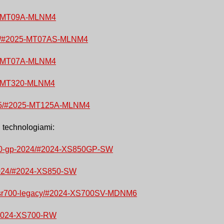
025-MT09A-MLNM4
t-07/#2025-MT07AS-MLNM4
025-MT07A-MLNM4
025-MT320-MLNM4
2025/#2025-MT125A-MLNM4
 technologiami:
sr900-gp-2024/#2024-XS850GP-SW
0-2024/#2024-XS850-SW
dp/xsr700-legacy/#2024-XS700SV-MDNM6
/#2024-XS700-RW