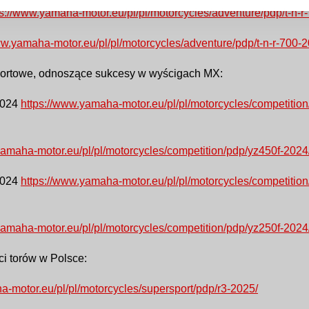
ps://www.yamaha-motor.eu/pl/pl/motorcycles/adventure/pdp/t-
www.yamaha-motor.eu/pl/pl/motorcycles/adventure/pdp/t-n-r-
portowe, odnoszące sukcesy w wyścigach MX:
2024
https://www.yamaha-motor.eu/pl/pl/motorcycles/competitio
yamaha-motor.eu/pl/pl/motorcycles/competition/pdp/yz450f-
2024
https://www.yamaha-motor.eu/pl/pl/motorcycles/competitio
yamaha-motor.eu/pl/pl/motorcycles/competition/pdp/yz250f-
ci torów w Polsce:
a-motor.eu/pl/pl/motorcycles/supersport/pdp/r3-2025/