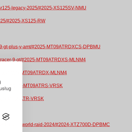
dp/xsr125-legacy-2025/#2025-XS125SV-NMU
5-2025/#2025-XS125-RW
racer-9-gt-plus-y-amt/#2025-MT09ATRDXCS-DPBMU
pdp/tracer-9-gt/#2025-MT09ATRDXS-MLNM4
cer-9-gt/#2025-MT09ATRDX-MLNM4
ą
tracer-9/#2025-MT09ATRS-VRSK
 usług
9/#2025-MT09ATR-VRSK
pdp/t-n-r-700-world-raid-2024/#2024-XTZ700D-DPBMC