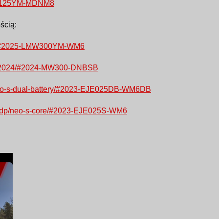
25-G125YM-MDNM8
ścią:
-300/#2025-LMW300YM-WM6
-300-2024/#2024-MW300-DNBSB
p/neo-s-dual-battery/#2023-EJE025DB-WM6DB
ty/pdp/neo-s-core/#2023-EJE025S-WM6